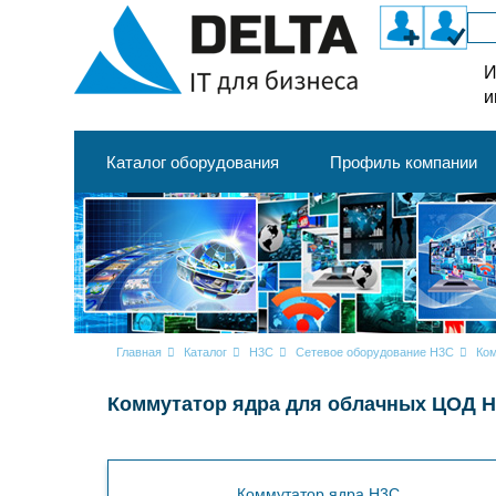
И
и
Каталог оборудования
Профиль компании
Главная
Каталог
H3C
Сетевое оборудование H3C
Ко
Коммутатор ядра для облачных ЦОД H
Коммутатор ядра H3C