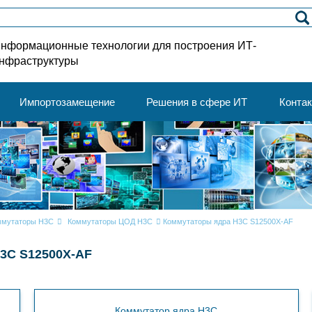
нформационные технологии для построения ИТ-
нфраструктуры
Импортозамещение
Решения в сфере ИТ
Конта
ммутаторы H3C
Коммутаторы ЦОД H3C
Коммутаторы ядра H3C S12500X-AF
3C S12500X-AF
Коммутатор ядра H3C