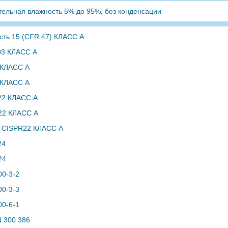
тельная влажность 5% до 95%, без конденсации
сть 15 (CFR 47) КЛАСС A
03 КЛАСС A
 КЛАСС A
 КЛАСС A
22 КЛАСС A
22 КЛАСС A
 CISPR22 КЛАСС A
24
24
00-3-2
00-3-3
00-6-1
N 300 386