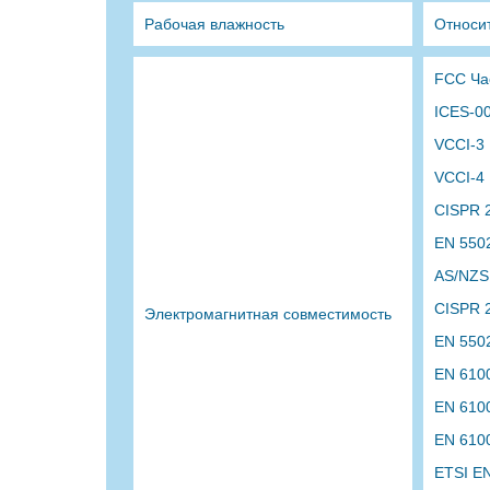
Рабочая влажность
Относи
FCC Ча
ICES-0
VCCI-3
VCCI-4
CISPR 
EN 550
AS/NZS
CISPR 
Электромагнитная совместимость
EN 550
EN 610
EN 610
EN 610
ETSI E