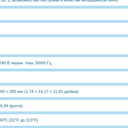
 GE (с возможностью настройки в качестве интерфейсов WAN)
240 В перем. тока, 50/60 Гц
360 × 300 мм (1,74 × 14,17 × 11,81 дюйма)
 (6,94 фунта)
45ºC (32°F до 113°F)