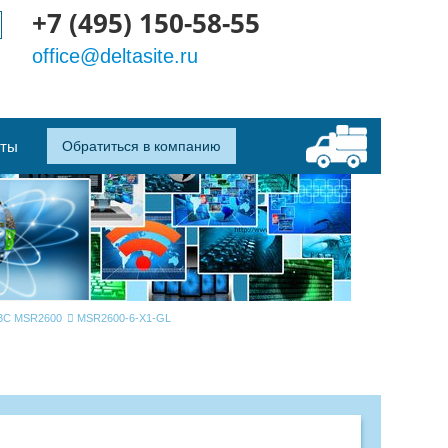
+7 (495) 150-58-55
office@deltasite.ru
кты
Обратиться в компанию
3C MSR2600
MSR2600-6-X1-GL