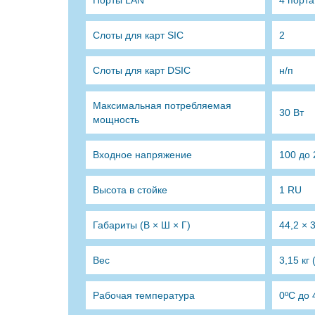
Порты LAN
4 порта
Слоты для карт SIC
2
Слоты для карт DSIC
н/п
Максимальная потребляемая
30 Вт
мощность
Входное напряжение
100 до 
Высота в стойке
1 RU
Габариты (В × Ш × Г)
44,2 × 
Вес
3,15 кг
Рабочая температура
0ºC до 