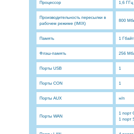
Процессор
1,6 ГГц
Производительность пересылки в
800 Мб
рабочем режиме (IMIX)
Память
1 Гбайт
Флэш-память
256 Мб
Порты USB
1
Порты CON
1
Порты AUX
н/п
1 порт 
Порты WAN
1 порт