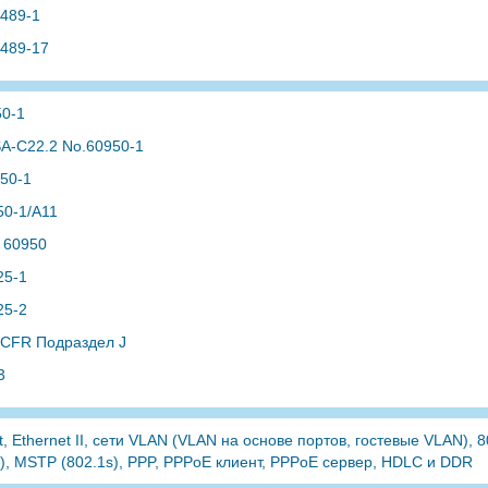
 489-1
 489-17
50-1
A-C22.2 No.60950-1
950-1
50-1/A11
 60950
25-1
25-2
 CFR Подраздел J
3
t, Ethernet II, сети VLAN (VLAN на основе портов, гостевые VLAN), 
), MSTP (802.1s), PPP, PPPoE клиент, PPPoE сервер, HDLC и DDR