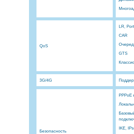
Многоа
LR, Por
CAR
Очеред
QoS
GTS
Класси
3G/4G
Поддер
PPPoE к
Локаль
Базовый
подклю
IKE, IP
Безопасность