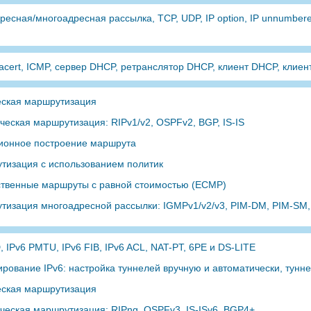
есная/многоадресная рассылка, TCP, UDP, IP option, IP unnumber
racert, ICMP, сервер DHCP, ретранслятор DHCP, клиент DHCP, кли
еская маршрутизация
еская маршрутизация: RIPv1/v2, OSPFv2, BGP, IS-IS
ионное построение маршрута
тизация с использованием политик
твенные маршруты с равной стоимостью (ECMP)
тизация многоадресной рассылки: IGMPv1/v2/v3, PIM-DM, PIM-SM
, IPv6 PMTU, IPv6 FIB, IPv6 ACL, NAT-PT, 6PE и DS-LITE
рование IPv6: настройка туннелей вручную и автоматически, тунне
еская маршрутизация
ческая маршрутизация: RIPng, OSPFv3, IS-ISv6, BGP4+