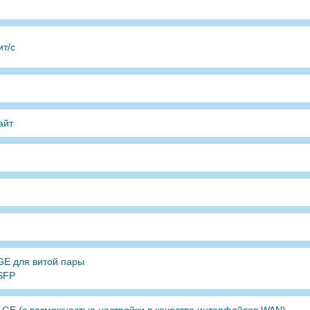
ит/с
айт
GE для витой пары
 SFP