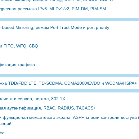
дресная рассылка IPv6: MLDv1/v2, PIM-DM, PIM-SM
t-Based Mirroring, режим Port Trust Mode и port priority
и FIFO, WFQ, CBQ
фикация трафика
жка TDD/FDD LTE, TD-SCDMA, CDMA2000/EVDO и WCDMA/HSPA+
лиент и сервер, портал, 802.1X
ная аутентификация, RBAC, RADIUS, TACACS+
 функционал межсетевого экрана, ASPF, списки контроля доступа 
чений
sec