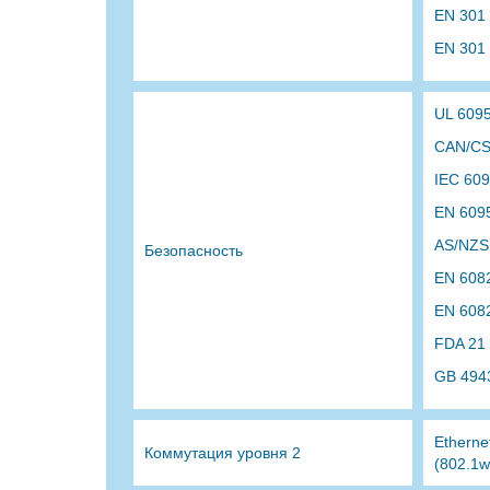
EN 301
EN 301
UL 609
CAN/CS
IEC 60
EN 609
AS/NZS
Безопасность
EN 608
EN 608
FDA 21
GB 494
Etherne
Коммутация уровня 2
(802.1w