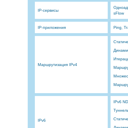
Одноадр
IP-сервисы
sFlow
IP-приложения
Ping, T
Статич
Динамич
Итерац
Маршрутизация IPv4
Маршру
Множес
Маршру
IPv6 ND
Туннели
Статич
IPv6
Динами