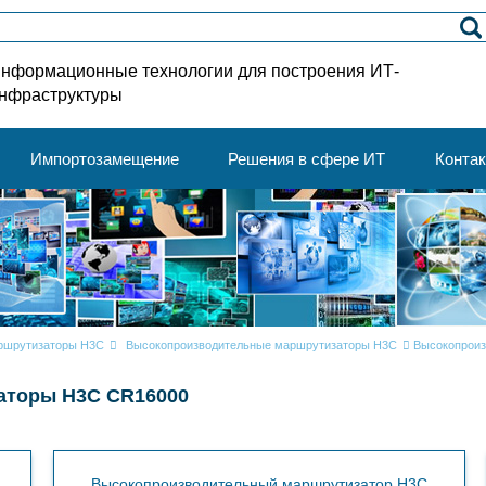
нформационные технологии для построения ИТ-
нфраструктуры
Импортозамещение
Решения в сфере ИТ
Конта
ршрутизаторы H3C
Высокопроизводительные маршрутизаторы H3C
Высокопрои
аторы H3C CR16000
Высокопроизводительный маршрутизатор H3C