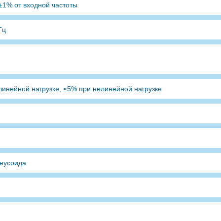
 ±1% от входной частоты
Гц
линейной нагрузке, ≤5% при нелинейной нагрузке
инусоида