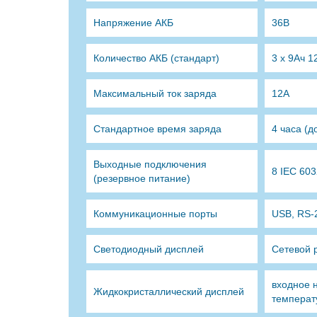
Напряжение АКБ
36В
Количество АКБ (стандарт)
3 x 9Ач 1
Максимальный ток заряда
12А
Стандартное время заряда
4 часа (д
Выходные подключения
8 IEC 60
(резервное питание)
Коммуникационные порты
USB, RS-2
Светодиодный дисплей
Cетевой 
входное 
Жидкокристаллический дисплей
температ