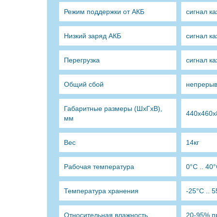
Режим поддержки от АКБ
сигнал ка
Низкий заряд АКБ
сигнал ка
Перегрузка
сигнал ка
Общий сбой
непрерыв
Габаритные размеры (ШхГхВ),
440х460х
мм
Вес
14кг
Рабочая температура
0°C .. 40
Температура хранения
-25°C .. 
Относительная влажность
20-95% пр