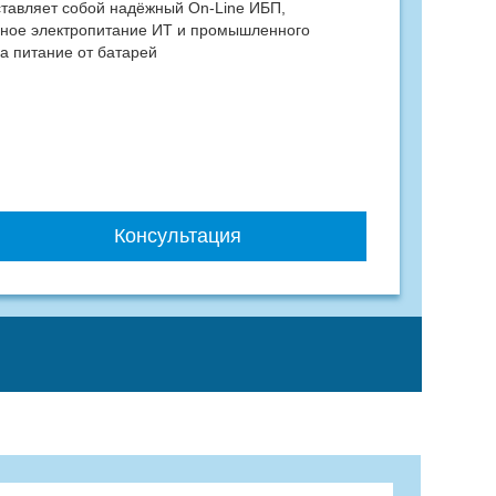
ставля­ет собой надёжный Оn-Linе ИБП,
нное электропитание ИТ и промышленного
а питание от батарей
Консультация