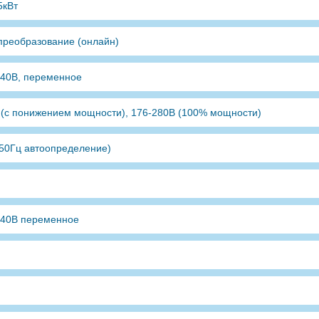
5кВт
преобразование (онлайн)
240В, переменное
 (с понижением мощности), 176-280В (100% мощности)
(50Гц автоопределение)
240В переменное