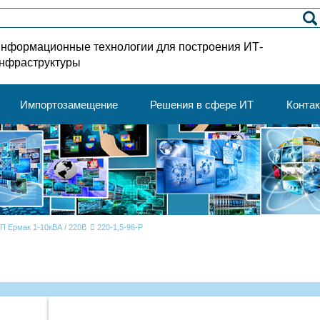
нформационные технологии для построения ИТ-
нфраструктуры
Импортозамещение
Решения в сфере ИТ
Конта
П Ермак 1-10кВА / 220В
220-1,5-96-Р