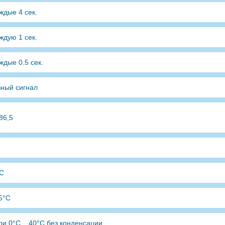
ждые 4 сек.
ждую 1 сек.
ждые 0.5 сек.
ный сигнал
86,5
°C
55°C
и 0°C .. 40°C без конденсации