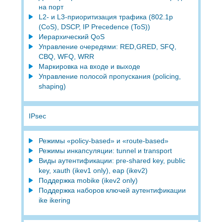
на порт
L2- и L3-приоритизация трафика (802.1p
(CoS), DSCP, IP Precedence (ToS))
Иерархический QоS
Управление очередями: RED,GRED, SFQ,
CBQ, WFQ, WRR
Маркировка на входе и выходе
Управление полосой пропускания (policing,
shaping)
IPsec
Режимы «policy-based» и «route-based»
Режимы инкапсуляции: tunnel и transport
Виды аутентификации: pre-shared key, public
key, xauth (ikev1 only), eap (ikev2)
Поддержка mobike (ikev2 only)
Поддержка наборов ключей аутентификации
ike ikering