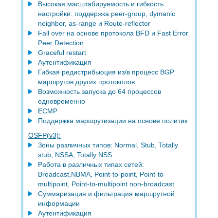
Высокая маcштабируемость и гибкость
настройки: поддержка peer-group, dymanic
neighbor, as-range и Route-reflector
Fall over на основе протокола BFD и Fast Error
Peer Detection
Graceful restart
Аутентификация
Гибкая редистрибьюция из/в процесс BGP
маршрутов других протоколов
Возможность запуска до 64 процессов
одновременно
ECMP
Поддержка маршрутизации на основе политик
OSFP(v3):
Зоны различных типов: Normal, Stub, Totally
stub, NSSA, Totally NSS
Работа в различных типах сетей:
Broadcast,NBMA, Point-to-point, Point-to-
multipoint, Point-to-multipoint non-broadcast
Суммаризация и фильтрация маршрутной
информации
Аутентификация