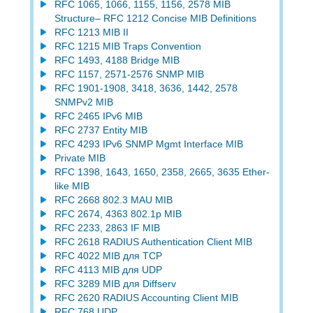
RFC 1065, 1066, 1155, 1156, 2578 MIB
Structure– RFC 1212 Concise MIB Definitions
RFC 1213 MIB II
RFC 1215 MIB Traps Convention
RFC 1493, 4188 Bridge MIB
RFC 1157, 2571-2576 SNMP MIB
RFC 1901-1908, 3418, 3636, 1442, 2578
SNMPv2 MIB
RFC 2465 IPv6 MIB
RFC 2737 Entity MIB
RFC 4293 IPv6 SNMP Mgmt Interface MIB
Private MIB
RFC 1398, 1643, 1650, 2358, 2665, 3635 Ether-
like MIB
RFC 2668 802.3 MAU MIB
RFC 2674, 4363 802.1p MIB
RFC 2233, 2863 IF MIB
RFC 2618 RADIUS Authentication Client MIB
RFC 4022 MIB для TCP
RFC 4113 MIB для UDP
RFC 3289 MIB для Diffserv
RFC 2620 RADIUS Accounting Client MIB
RFC 768 UDP