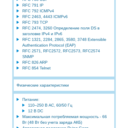
RFC 791 IP
RFC 792 ICMPv4
RFC 2463, 4443 ICMPv6
RFC 793 TCP
RFC 2474, 3260 Определение поля DS в
заголовке IPv4 и IPv6
RFC 1321, 2284, 2865, 3580, 3748 Extensible
Authentication Protocol (EAP)
RFC 2571, RFC2572, RFC2573, RFC2574
SNMP
RFC 826 ARP
RFC 854 Telnet
Физические характеристики
Питание:
110–250 В AC, 60/50 Гц
12 В DC
Максимальная потребляемая мощность - 66
Вт (48 Вт без учета заряда АКБ)
Аппаратная поддержка Dying Gasp