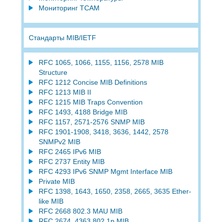
Мониторинг TCAM
Стандарты MIB/IETF
RFC 1065, 1066, 1155, 1156, 2578 MIB
Structure
RFC 1212 Concise MIB Definitions
RFC 1213 MIB II
RFC 1215 MIB Traps Convention
RFC 1493, 4188 Bridge MIB
RFC 1157, 2571-2576 SNMP MIB
RFC 1901-1908, 3418, 3636, 1442, 2578
SNMPv2 MIB
RFC 2465 IPv6 MIB
RFC 2737 Entity MIB
RFC 4293 IPv6 SNMP Mgmt Interface MIB
Private MIB
RFC 1398, 1643, 1650, 2358, 2665, 3635 Ether-
like MIB
RFC 2668 802.3 MAU MIB
RFC 2674, 4363 802.1p MIB