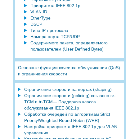
Приоритета IEEE 802.1p
VLAN ID
EtherType
DSCP
Типа IP-протокола
Номера порта TCP/UDP
Содержимого пакета, определяемого
пользователем (User Defined Bytes)
Основные функции качества обслуживания (QoS)
и ограничения скорости
Ограничение скорости на портах (shaping)
Ограничение скорости (policing) согласно sr-
TCM и tr-TCM— Поддержка класса
обслуживания IEEE 802.1p
Обработка очередей по алгоритмам Strict
Priority/Weighted Round Robin (WRR)
Настройка приоритета IEEE 802.1p для VLAN
управления
Классификация трафика на основании ACL