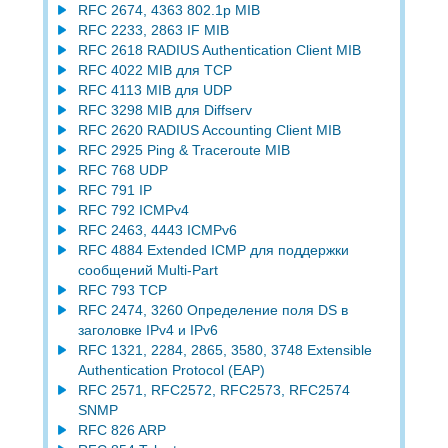
RFC 2674, 4363 802.1p MIB
RFC 2233, 2863 IF MIB
RFC 2618 RADIUS Authentication Client MIB
RFC 4022 MIB для TCP
RFC 4113 MIB для UDP
RFC 3298 MIB для Diffserv
RFC 2620 RADIUS Accounting Client MIB
RFC 2925 Ping & Traceroute MIB
RFC 768 UDP
RFC 791 IP
RFC 792 ICMPv4
RFC 2463, 4443 ICMPv6
RFC 4884 Extended ICMP для поддержки
сообщений Multi-Part
RFC 793 TCP
RFC 2474, 3260 Определение поля DS в
заголовке IPv4 и IPv6
RFC 1321, 2284, 2865, 3580, 3748 Extensible
Authentication Protocol (EAP)
RFC 2571, RFC2572, RFC2573, RFC2574
SNMP
RFC 826 ARP