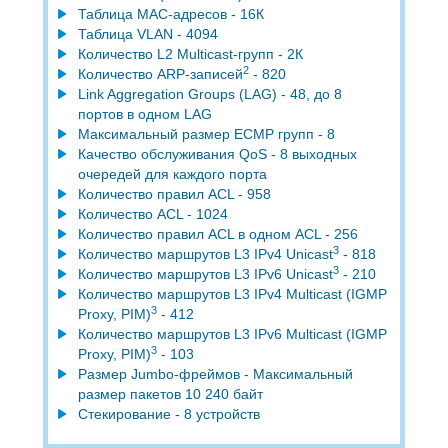
Таблица MAC-адресов - 16К
Таблица VLAN - 4094
Количество L2 Multicast-групп - 2К
2
Количество ARP-записей
- 820
Link Aggregation Groups (LAG) - 48, до 8
портов в одном LAG
Максимальный размер ECMP групп - 8
Качество обслуживания QoS - 8 выходных
очередей для каждого порта
Количество правил ACL - 958
Количество ACL - 1024
Количество правил ACL в одном ACL - 256
3
Количество маршрутов L3 IPv4 Unicast
- 818
3
Количество маршрутов L3 IPv6 Unicast
- 210
Количество маршрутов L3 IPv4 Multicast (IGMP
3
Proxy, PIM)
- 412
Количество маршрутов L3 IPv6 Multicast (IGMP
3
Proxy, PIM)
- 103
Размер Jumbo-фреймов - Максимальный
размер пакетов 10 240 байт
Стекирование - 8 устройств