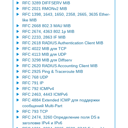
RFC 3289 DIFFSERV MIB
RFC 2021 RMONv2 MIB
RFC 1398, 1643, 1650, 2358, 2665, 3635 Ether-
like MIB
RFC 2668 802.3 MAU MIB
RFC 2674, 4363 802.1p MIB
RFC 2233, 2863 IF MIB
RFC 2618 RADIUS Authentication Client MIB
RFC 4022 MIB для TCP
RFC 4113 MIB для UDP
RFC 3298 MIB для Diffserv
RFC 2620 RADIUS Accounting Client MIB
RFC 2925 Ping & Traceroute MIB
RFC 768 UDP
RFC 791 IP
RFC 792 ICMPv4
RFC 2463, 4443 ICMPv6
RFC 4884 Extended ICMP для поддержки
сообщений Multi-Part
RFC 793 TCP
RFC 2474, 3260 Определение поля DS в
заголовке IPv4 и IPv6