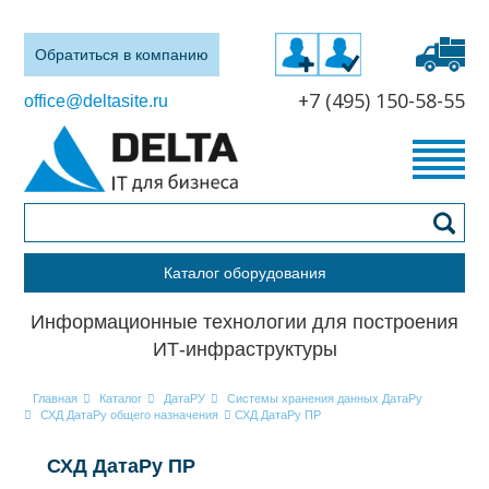
Обратиться в компанию
+7 (495) 150-58-55
office@deltasite.ru
Каталог оборудования
Информационные технологии для построения
ИТ-инфраструктуры
Главная
Каталог
ДатаРУ
Системы хранения данных ДатаРу
СХД ДатаРу общего назначения
СХД ДатаРу ПР
СХД ДатаРу ПР