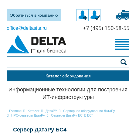
Обратиться в компанию
+7 (495) 150-58-55
office@deltasite.ru
Каталог оборудования
Информационные технологии для построения
ИТ-инфраструктуры
Главная
Каталог
ДатаРУ
Серверное оборудование ДатаРу
HPC-серверы ДатаРу
Серверы ДатаРу БС
БС4
Сервер ДатаРу БС4