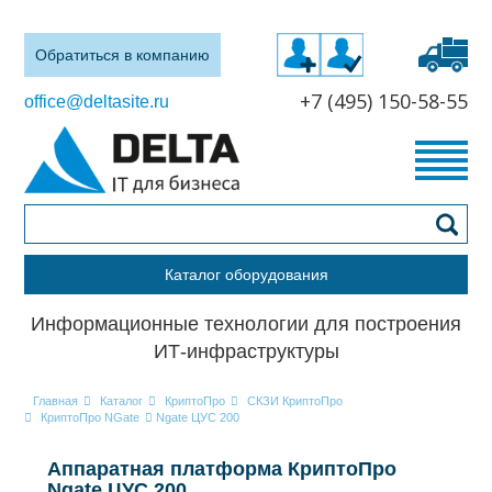
Обратиться в компанию
+7 (495) 150-58-55
office@deltasite.ru
Каталог оборудования
Информационные технологии для построения
ИТ-инфраструктуры
Главная
Каталог
КриптоПро
СКЗИ КриптоПро
КриптоПро NGate
Ngate ЦУС 200
Аппаратная платформа КриптоПро
Ngate ЦУС 200