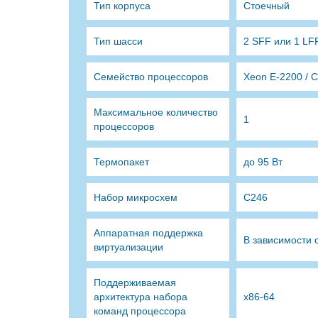
Тип корпуса
Стоечный
Тип шасси
2 SFF или 1 LF
Семейство процессоров
Xeon E-2200 / Co
Максимальное количество
1
процессоров
Термопакет
до 95 Вт
Набор микросхем
C246
Аппаратная поддержка
В зависимости 
виртуализации
Поддерживаемая
архитектура набора
х86-64
команд процессора