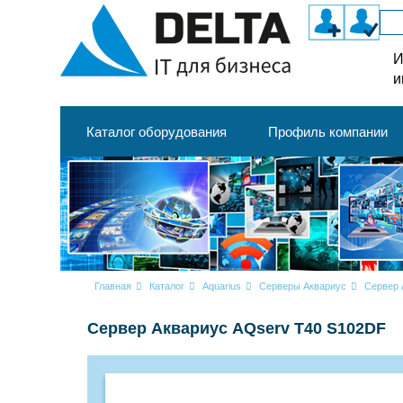
И
и
Каталог оборудования
Профиль компании
Главная
Каталог
Aquarius
Серверы Аквариус
Сервер 
Сервер Аквариус AQserv T40 S102DF