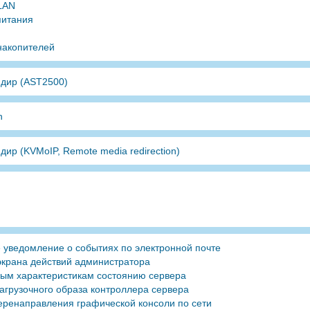
 LAN
питания
 накопителей
ндир (AST2500)
h
дир (KVMoIP, Remote media redirection)
 уведомление о событиях по электронной почте
экрана действий администратора
ным характеристикам состоянию сервера
агрузочного образа контроллера сервера
ренаправления графической консоли по сети