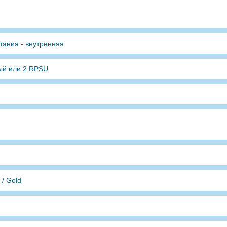
тания - внутренняя
ый или 2 RPSU
 / Gold