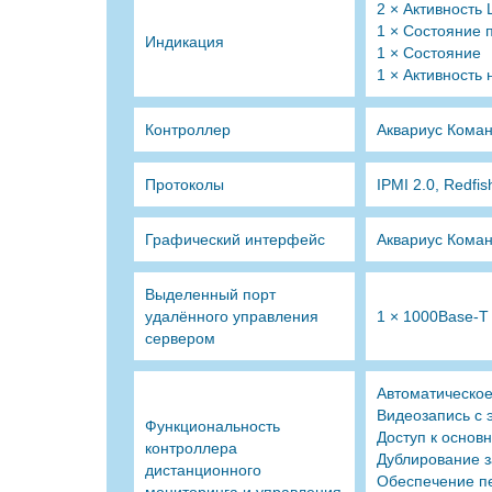
2 × Активность
1 × Состояние 
Индикация
1 × Состояние
1 × Активность
Контроллер
Аквариус Кома
Протоколы
IPMI 2.0, Redfis
Графический интерфейс
Аквариус Коман
Выделенный порт
удалённого управления
1 × 1000Base-T
сервером
Автоматическое
Видеозапись с 
Функциональность
Доступ к основ
контроллера
Дублирование з
дистанционного
Обеспечение пе