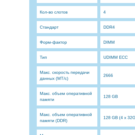
Кол-во слотов
4
Стандарт
DDR4
Форм-фактор
DIMM
Тип
UDIMM ECC
Макс. скорость передачи
2666
данных (МТ/с)
Макс. объем оперативной
128 GB
памяти
Макс. объем оперативной
128 GB (4 x 32
памяти (DDR)