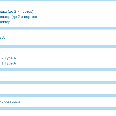
одка (до 2-х портов)
нектор (до 2-х портов)
нектор
e A
.2 Type A
.1 Type A
сированные