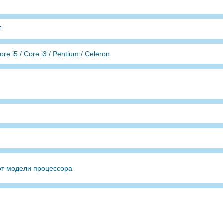
F
re i5 / Core i3 / Pentium / Celeron
от модели процессора