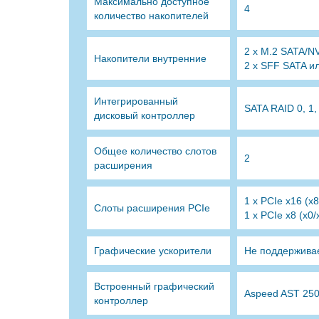
Максимально доступное
4
количество накопителей
2 x M.2 SATA/
Накопители внутренние
2 x SFF SATA и
Интегрированный
SATA RAID 0, 1,
дисковый контроллер
Общее количество слотов
2
расширения
1 x PCIe x16 (x
Слоты расширения PCIe
1 x PCIe x8 (x0
Графические ускорители
Не поддержива
Встроенный графический
Aspeed AST 25
контроллер